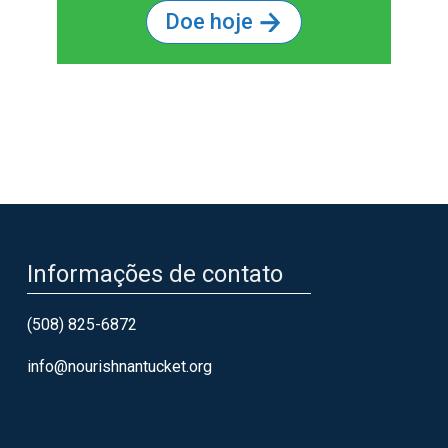
Doe hoje
recebe US$ 50 por mês por até 6
meses. Os cartões ajudam a
compensar o custo de
mantimentos e itens domésticos.
Foto tirada por Charity Grace Mofsen
Informações de contato
(508) 825-6872
info@nourishnantucket.org